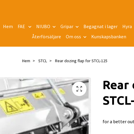
Hem
FAE
NIUBO
Gripar
Begagnat i lager
Hyra
Återförsäljare
Om oss
Kunskapsbanken
Hem
STCL
Rear dozing flap for STCL-125
Rear 
STCL
for a better ou