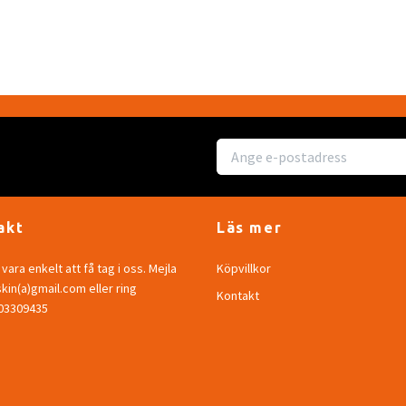
akt
Läs mer
vara enkelt att få tag i oss. Mejla
Köpvillkor
in(a)gmail.com eller ring
Kontakt
703309435