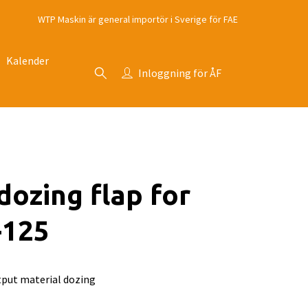
WTP Maskin är general importör i Sverige för FAE
Kalender
Inloggning för ÅF
dozing flap for
-125
tput material dozing