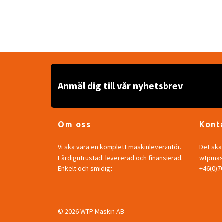
Anmäl dig till vår nyhetsbrev
Om oss
Kont
Vi ska vara en komplett maskinleverantör.
Det ska 
Färdigutrustad. levererad och finansierad.
wtpmask
Enkelt och smidigt
+46(0)
© 2026 WTP Maskin AB