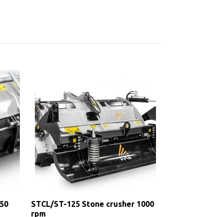
STCL/ST-100 
rpm
150
STCL/ST-125 Stone crusher 1000
rpm