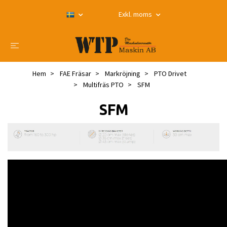
Exkl. moms
Hem
FAE Fräsar
Markröjning
PTO Drivet
Multifräs PTO
SFM
SFM