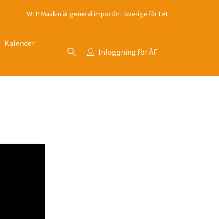
WTP Maskin är general importör i Sverige för FAE
Kalender
Inloggning för ÅF