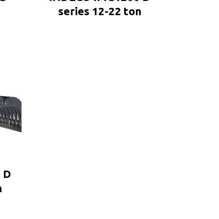
series 12-22 ton
 D
n