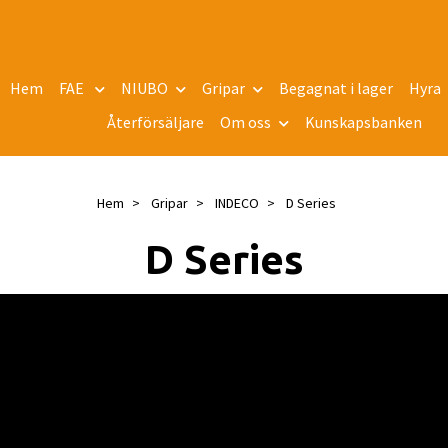
Hem
FAE
NIUBO
Gripar
Begagnat i lager
Hyra
Återförsäljare
Om oss
Kunskapsbanken
Hem
Gripar
INDECO
D Series
D Series