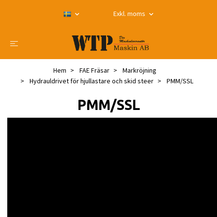
Exkl. moms
Hem
FAE Fräsar
Markröjning
Hydrauldrivet för hjullastare och skid steer
PMM/SSL
PMM/SSL