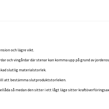
nsion och lägre vikt.
rdar och vingårdar där stenar kan komma upp på grund av jorderos
skad slutlig materialstorlek.
till att bestämma slutproduktstorleken.
låda så medan den sitter i ett lågt läge sitter kraftöverföringsax