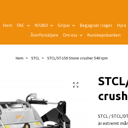
Hem
FAE
NIUBO
Gripar
Begagnat i lager
Hyra
Återförsäljare
Om oss
Kunskapsbanken
Hem
STCL
STCL/ST-150 Stone crusher 540 rpm
STCL
crush
STCL / STCL/DT
är extremt mång