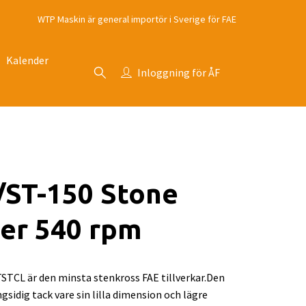
WTP Maskin är general importör i Sverige för FAE
Kalender
Inloggning för ÅF
/ST-150 Stone
er 540 rpm
STCL är den minsta stenkross FAE tillverkar.Den
sidig tack vare sin lilla dimension och lägre