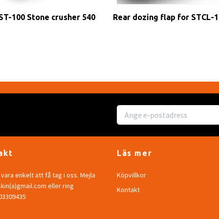
ST-100 Stone crusher 540
Rear dozing flap for STCL-
akt
Läs mer
vara enkelt att få tag i oss. Mejla
Köpvillkor
in(a)gmail.com eller ring
Kontakt
703309435