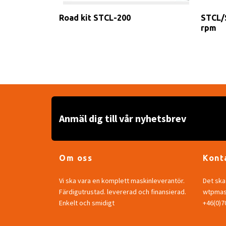
Road kit STCL-200
STCL/
rpm
Anmäl dig till vår nyhetsbrev
Om oss
Kont
Vi ska vara en komplett maskinleverantör.
Det ska 
Färdigutrustad. levererad och finansierad.
wtpmask
Enkelt och smidigt
+46(0)