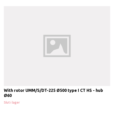
With rotor UMM/S/DT-225 Ø500 type I CT HS - hub
Ø60
Slut i lager