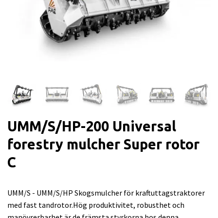
UMM/S/HP-200 Universal
forestry mulcher Super rotor
C
UMM/S - UMM/S/HP Skogsmulcher för kraftuttagstraktorer
med fast tandrotor.Hög produktivitet, robusthet och
manövrerbarhet är de främsta styrkorna hos denna