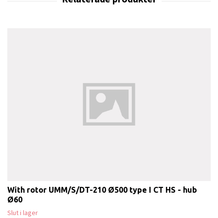
With rotor UMM/S/DT-210 Ø500 type I CT HS - hub
Ø60
Slut i lager