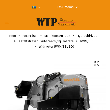
Exkl. moms
Hem
FAE Fräsar
Markkonstruktion
Hydrauldrivet
Asfaltsfräsar Skid-steers / hjullastare
RWM/SSL
With rotor RWM/SSL-100