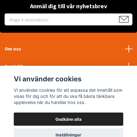
Anmäl dig till vår nyhetsbrev
Om oss
Kontakt
Vi använder cookies
Läs mer
Vi använder cookies för att anpassa det innehåll som
visas för dig och för att du ska få bästa tänkbara
Sociala medier
upplevelse när du handlar hos oss.
Godkänn alla
© 2026 WTP Maskin AB
Inställningar