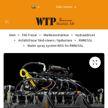
Exkl. moms
Hem
FAE Fräsar
Markkonstruktion
Hydrauldrivet
Asfaltsfräsar Skid-steers / hjullastare
RWM/SSL
Water spray system WSS for RWM/SSL