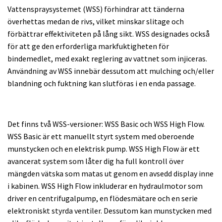
Vattenspraysystemet (WSS) förhindrar att tänderna
överhettas medan de rivs, vilket minskar slitage och
förbättrar effektiviteten på lång sikt. WSS designades också
för att ge den erforderliga markfuktigheten för
bindemedlet, med exakt reglering av vattnet som injiceras.
Användning av WSS innebär dessutom att mulching och/eller
blandning och fuktning kan slutföras i en enda passage.
Det finns två WSS-versioner: WSS Basic och WSS High Flow.
WSS Basic är ett manuellt styrt system med oberoende
munstycken och en elektrisk pump. WSS High Flow är ett
avancerat system som låter dig ha full kontroll över
mängden vätska som matas ut genom en avsedd display inne
i kabinen. WSS High Flow inkluderar en hydraulmotor som
driver en centrifugalpump, en flödesmätare och en serie
elektroniskt styrda ventiler. Dessutom kan munstycken med