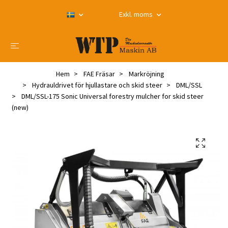
Exkl. moms
Hem
FAE Fräsar
Markröjning
Hydrauldrivet för hjullastare och skid steer
DML/SSL
DML/SSL-175 Sonic Universal forestry mulcher for skid steer
(new)