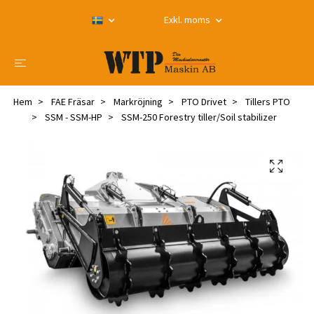
Exkl. moms
Hem
FAE Fräsar
Markröjning
PTO Drivet
Tillers PTO
SSM - SSM-HP
SSM-250 Forestry tiller/Soil stabilizer