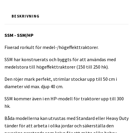
BESKRIVNING
SSM - SSM/HP
Fixerad rorkult för medel-/högeffekttraktorer.
SSM har konstruerats och byggts för att användas med
medelstora till högeffekttraktorer (150 till 250 hk).
Den röjer mark perfekt, strimlar stockar upp till 50 cm i
diameter vid max. djup 40 cm.
SSM kommer även i en HP-modell för traktorer upp till 300
hk.
Båda modellerna kan utrustas med Standard eller Heavy Duty
tänder för att arbeta i olika jordar och säkerställa den
suveräna prestanda som krävs för att möta olika behov.