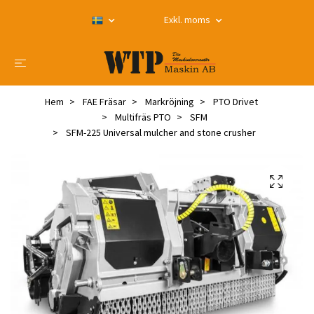
Exkl. moms
Hem
FAE Fräsar
Markröjning
PTO Drivet
Multifräs PTO
SFM
SFM-225 Universal mulcher and stone crusher