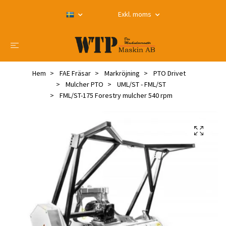
Exkl. moms
Hem
FAE Fräsar
Markröjning
PTO Drivet
Mulcher PTO
UML/ST - FML/ST
FML/ST-175 Forestry mulcher 540 rpm