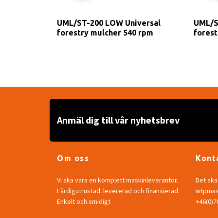
UML/ST-200 LOW Universal
UML/S
forestry mulcher 540 rpm
forest
Anmäl dig till vår nyhetsbrev
Om oss
Kont
Vi ska vara en komplett maskinleverantör.
Det ska 
Färdigutrustad. levererad och finansierad.
wtpmask
Enkelt och smidigt
+46(0)