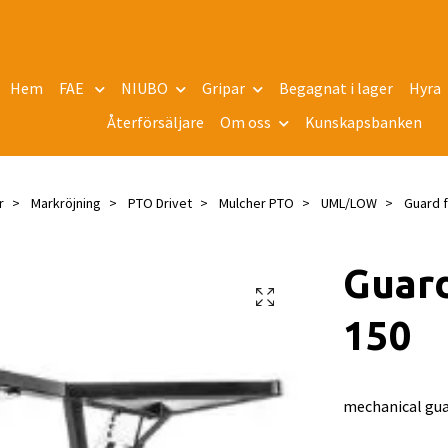
Hem
FAE
NIUBO
Gripar
Begagnat i lager
Hyra
Återförsäljare
Om oss
Kunskapsbanken
r
Markröjning
PTO Drivet
Mulcher PTO
UML/LOW
Guard 
Guar
150
mechanical gu