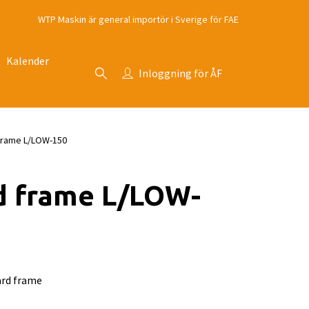
WTP Maskin är general importör i Sverige för FAE
Kalender
Inloggning för ÅF
frame L/LOW-150
d frame L/LOW-
ard frame