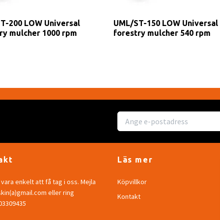
T-200 LOW Universal
UML/ST-150 LOW Universal
ry mulcher 1000 rpm
forestry mulcher 540 rpm
akt
Läs mer
vara enkelt att få tag i oss. Mejla
Köpvillkor
in(a)gmail.com eller ring
Kontakt
703309435