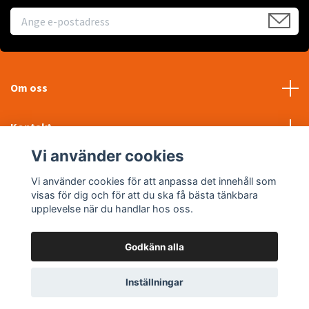
Om oss
Kontakt
Vi använder cookies
Läs mer
Vi använder cookies för att anpassa det innehåll som
visas för dig och för att du ska få bästa tänkbara
Sociala medier
upplevelse när du handlar hos oss.
Godkänn alla
© 2026 WTP Maskin AB
Inställningar