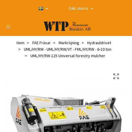
Exkl. moms
Hem
FAE Fräsar
Markröjning
Hydrauldrivet
UML/HY/RW - UML/HY/RW/VT - FML/HY/RW - 6-10 ton
UML/HY/RW-125 Universal forestry mulcher