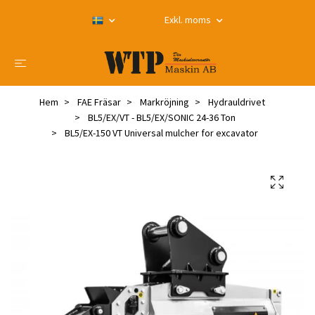
Exkl. moms
Hem
FAE Fräsar
Markröjning
Hydrauldrivet
BL5/EX/VT - BL5/EX/SONIC 24-36 Ton
BL5/EX-150 VT Universal mulcher for excavator