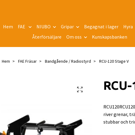
Hem
FAE
NIUBO
Gripar
Begagnat i lager
Hyra
Återförsäljare
Om oss
Kunskapsbanken
Hem
FAE Fräsar
Bandgående / Radiostyrd
RCU-120 Stage V
RCU-
RCU120RCU120 ä
river grenar, t
stubbar och tr