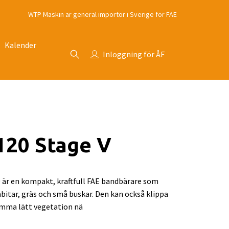
WTP Maskin är general importör i Sverige för FAE
Kalender
Inloggning för ÅF
120 Stage V
r en kompakt, kraftfull FAE bandbärare som
räbitar, gräs och små buskar. Den kan också klippa
imma lätt vegetation nä