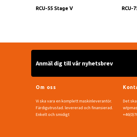
RCU-55 Stage V
RCU-7
Anmäl dig till vår nyhetsbrev
Om oss
Kont
Vi ska vara en komplett maskinleverantör.
Det ska 
Färdigutrustad. levererad och finansierad.
wtpmask
Enkelt och smidigt
+46(0)