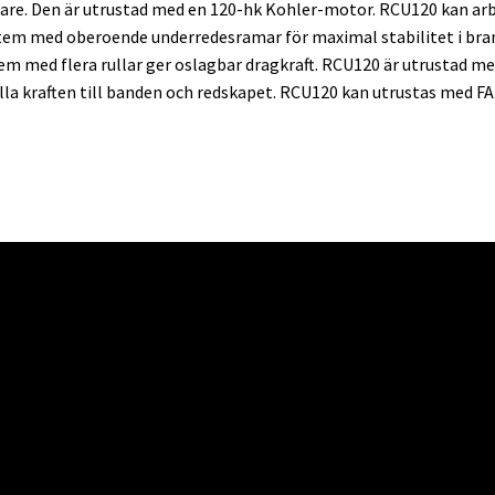
are. Den är utrustad med en 120-hk Kohler-motor. RCU120 kan arbet
ystem med oberoende underredesramar för maximal stabilitet i bra
m med flera rullar ger oslagbar dragkraft. RCU120 är utrustad m
lla kraften till banden och redskapet. RCU120 kan utrustas med F