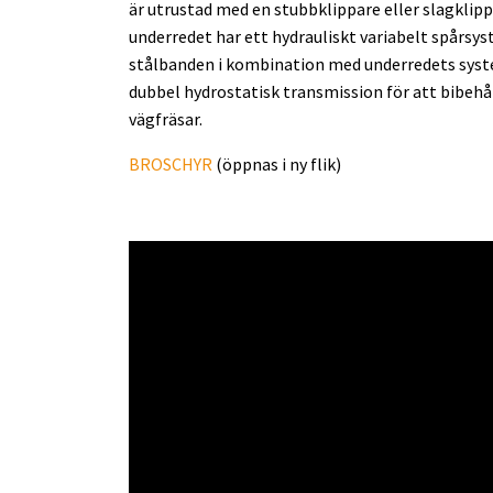
är utrustad med en stubbklippare eller slagklipp
underredet har ett hydrauliskt variabelt spårs
stålbanden i kombination med underredets syste
dubbel hydrostatisk transmission för att bibehå
vägfräsar.
BROSCHYR
(öppnas i ny flik)