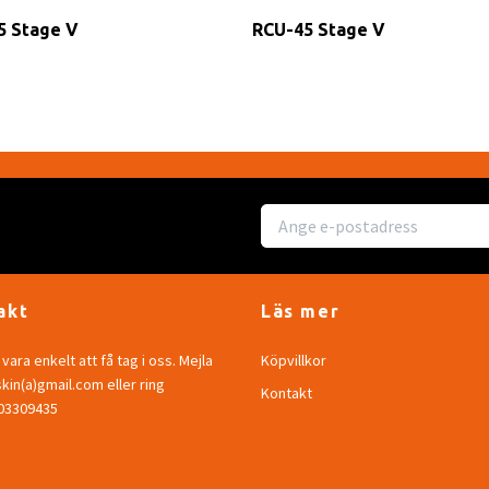
5 Stage V
RCU-45 Stage V
akt
Läs mer
vara enkelt att få tag i oss. Mejla
Köpvillkor
in(a)gmail.com eller ring
Kontakt
703309435