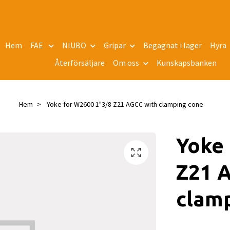
Hem
FAE
NIUBO
Gripar
Begagnat i lager
Hyra
Återförsäljare
Om oss
Kunskapsbanken
Hem
Yoke for W2600 1"3/8 Z21 AGCC with clamping cone
Yoke 
Z21 
clam