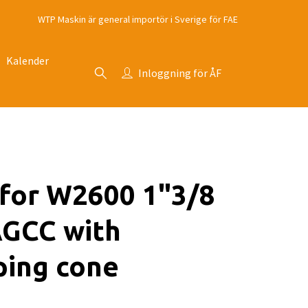
WTP Maskin är general importör i Sverige för FAE
Kalender
Inloggning för ÅF
for W2600 1"3/8
AGCC with
ping cone