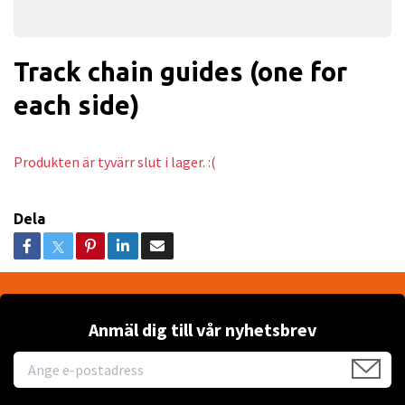
Track chain guides (one for
each side)
Produkten är tyvärr slut i lager. :(
Dela
Anmäl dig till vår nyhetsbrev