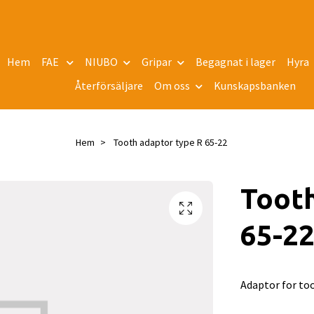
Hem
FAE
NIUBO
Gripar
Begagnat i lager
Hyra
Återförsäljare
Om oss
Kunskapsbanken
Hem
Tooth adaptor type R 65-22
Tooth
65-2
Adaptor for to