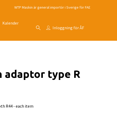
WTP Maskin är general importör i Sverige för FAE
Kalender
Inloggning för ÅF
 adaptor type R
2
oth R44 - each item