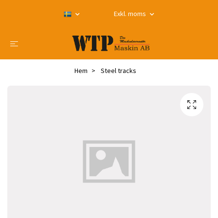
Exkl. moms
Hem
Steel tracks