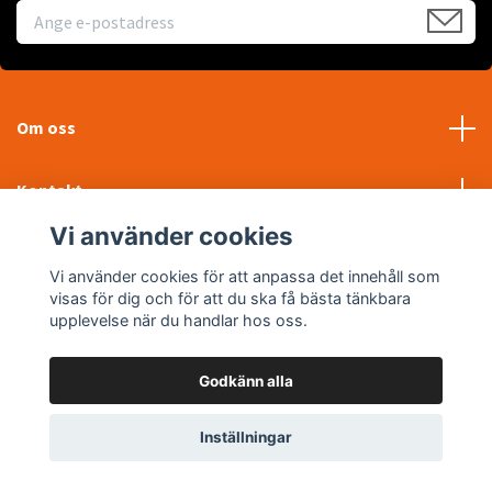
Om oss
Kontakt
Vi använder cookies
Läs mer
Vi använder cookies för att anpassa det innehåll som
visas för dig och för att du ska få bästa tänkbara
Sociala medier
upplevelse när du handlar hos oss.
Godkänn alla
© 2026 WTP Maskin AB
Inställningar