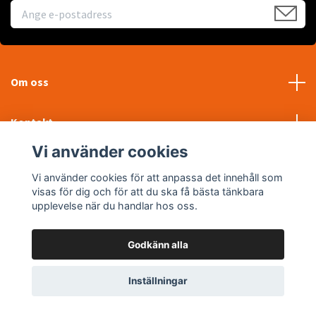
Om oss
Kontakt
Vi använder cookies
Läs mer
Vi använder cookies för att anpassa det innehåll som
visas för dig och för att du ska få bästa tänkbara
Sociala medier
upplevelse när du handlar hos oss.
Godkänn alla
© 2026 WTP Maskin AB
Inställningar