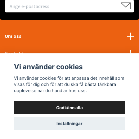
Om oss
Kontakt
Vi använder cookies
Läs mer
Vi använder cookies för att anpassa det innehåll som
visas för dig och för att du ska få bästa tänkbara
Sociala medier
upplevelse när du handlar hos oss.
Godkänn alla
© 2026 WTP Maskin AB
Inställningar