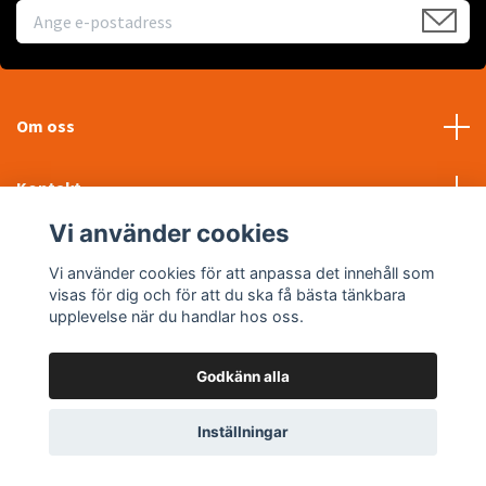
Om oss
Kontakt
Vi använder cookies
Läs mer
Vi använder cookies för att anpassa det innehåll som
visas för dig och för att du ska få bästa tänkbara
Sociala medier
upplevelse när du handlar hos oss.
Godkänn alla
© 2026 WTP Maskin AB
Inställningar