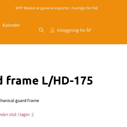
WTP Maskin är general importör i Sverige för FAE
Kalender
Inloggning för ÅF
d frame L/HD-175
hanical guard frame
ärr slut i lager. :(