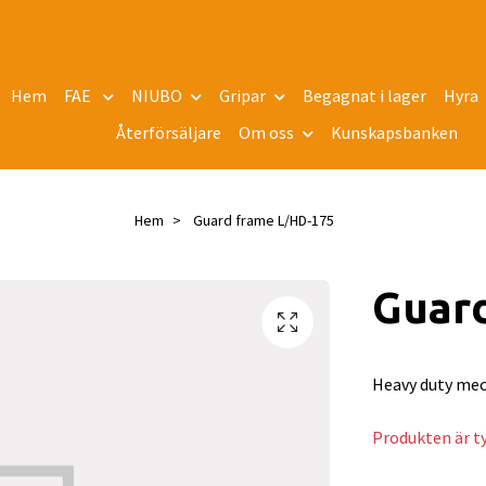
Hem
FAE
NIUBO
Gripar
Begagnat i lager
Hyra
Återförsäljare
Om oss
Kunskapsbanken
Hem
Guard frame L/HD-175
Guar
Heavy duty mec
Produkten är tyv