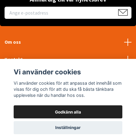
Om oss
Kontakt
Vi använder cookies
Läs mer
Vi använder cookies för att anpassa det innehåll som
visas för dig och för att du ska få bästa tänkbara
Sociala medier
upplevelse när du handlar hos oss.
Godkänn alla
© 2026 WTP Maskin AB
Inställningar