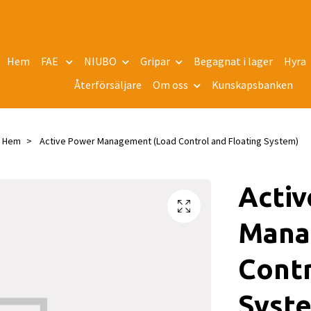
Hem
FAE
NIUBO
Gripar
Begagnat i lager
Hyra
Återförsäljare
Om oss
Kunskapsbanken
Hem
Active Power Management (Load Control and Floating System)
Acti
Mana
Contr
Syst