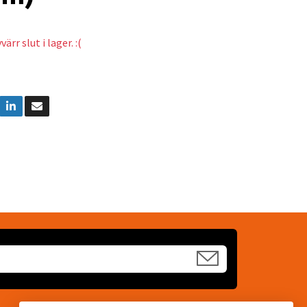
ärr slut i lager. :(