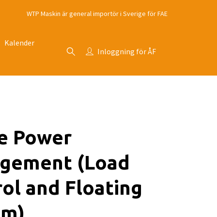
WTP Maskin är general importör i Sverige för FAE
Kalender
Inloggning för ÅF
ve Power
gement (Load
ol and Floating
em)