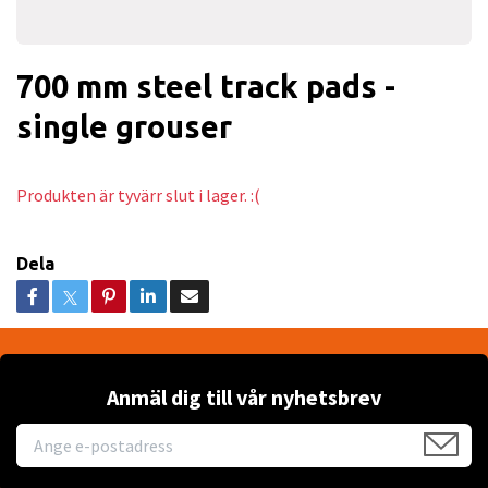
700 mm steel track pads -
single grouser
Produkten är tyvärr slut i lager. :(
Dela
Anmäl dig till vår nyhetsbrev