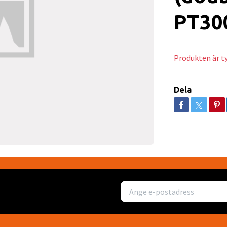
PT30
Produkten är tyv
Dela