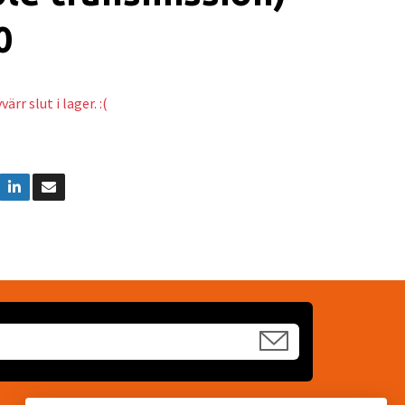
0
ärr slut i lager. :(