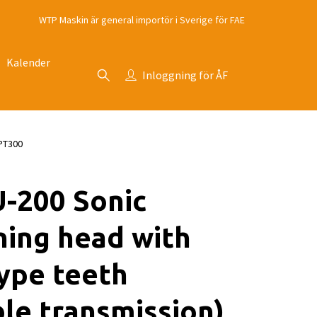
WTP Maskin är general importör i Sverige för FAE
Kalender
Inloggning för ÅF
 PT300
-200 Sonic
ing head with
ype teeth
le transmission)