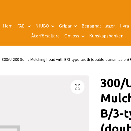
Hem
FAE
NIUBO
Gripar
Begagnat i lager
Hyra
Återförsäljare
Om oss
Kunskapsbanken
300/U-200 Sonic Mulching head with B/3-type teeth (double transmission)
300/U
Mulch
B/3-t
(doub