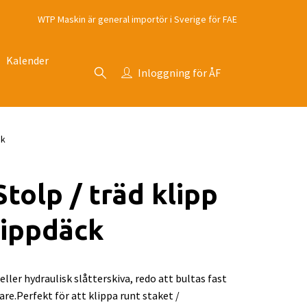
WTP Maskin är general importör i Sverige för FAE
Kalender
Inloggning för ÅF
ck
Stolp / träd klipp
lippdäck
eller hydraulisk slåtterskiva, redo att bultas fast
are.Perfekt för att klippa runt staket /