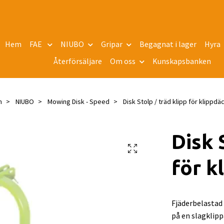
Hem
FAE
NIUBO
Gripar
Begagnat i lager
Hyra
Återförsäljare
Om oss
Kunskapsbanken
m
NIUBO
Mowing Disk - Speed
Disk Stolp / träd klipp för klippdä
Disk 
för k
Fjäderbelastad 
på en slagklipp