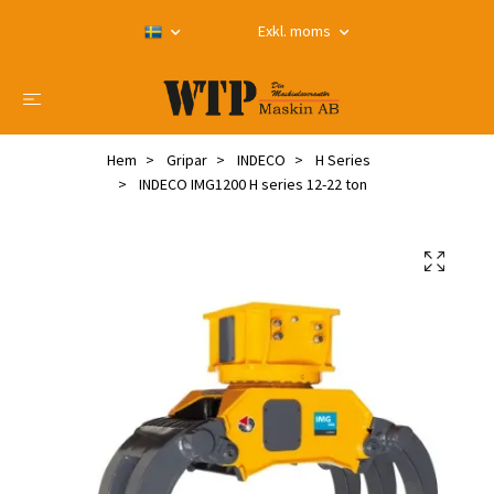
Exkl. moms
Hem
Gripar
INDECO
H Series
INDECO IMG1200 H series 12-22 ton