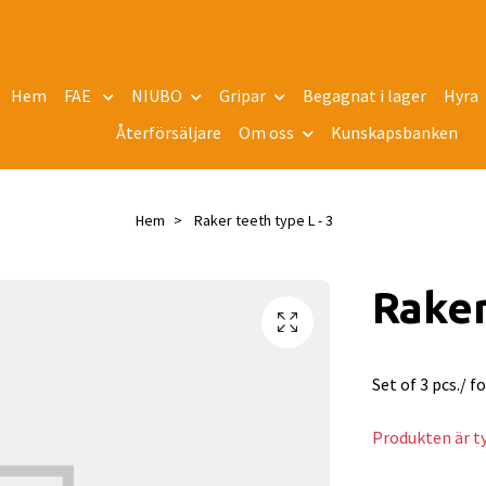
Hem
FAE
NIUBO
Gripar
Begagnat i lager
Hyra
Återförsäljare
Om oss
Kunskapsbanken
Hem
Raker teeth type L - 3
Raker
Set of 3 pcs./ 
Produkten är tyv