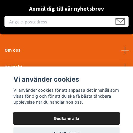
Anmäl dig till vår nyhetsbrev
Om oss
Kontakt
Vi använder cookies
Läs mer
Vi använder cookies för att anpassa det innehåll som
visas för dig och för att du ska få bästa tänkbara
Sociala medier
upplevelse när du handlar hos oss.
Godkänn alla
© 2026 WTP Maskin AB